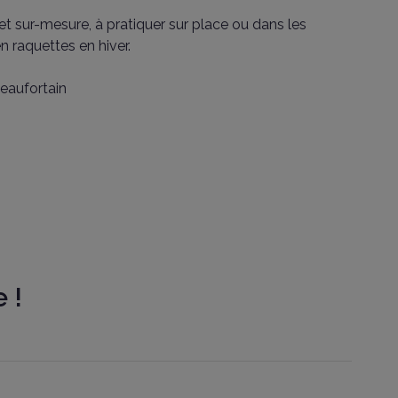
t sur-mesure, à pratiquer sur place ou dans les
n raquettes en hiver.
Beaufortain
 !
if du Beaufortain - Savoie
Mont Blanc
 Impasse César Les Carroz
Classe
En U