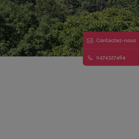
Sur mesure
toute
Contactez-nous
l'année
0474327464