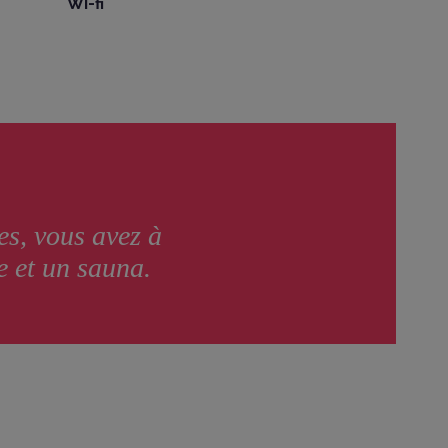
Wi-fi
es, vous avez à
e et un sauna.