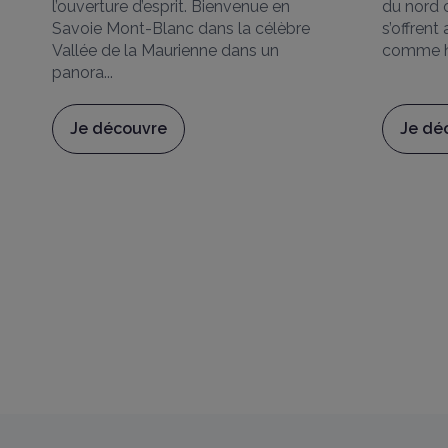
l’ouverture d’esprit. Bienvenue en
du nord o
Savoie Mont-Blanc dans la célèbre
s’offrent
Vallée de la Maurienne dans un
comme hi
panora...
Entrez votre adresse pour calculer vot
Je découvre
Je dé