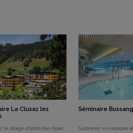
A
200
250
45
40
45
40
40
40
85
60
dentiels, une
JOURNÉE D’ÉTUDE
La restauration d
rd :
r
ire La Clusaz les
Séminaire Bussan
s
, le village-station des Alpes
Surprenez vos équipes e