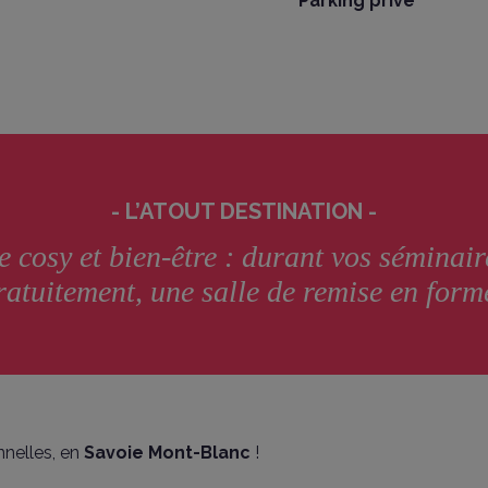
Parking privé
L’ATOUT DESTINATION -
 cosy et bien-être : durant vos séminair
ratuitement, une salle de remise en form
nnelles, en
Savoie Mont-Blanc
!