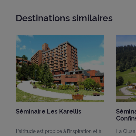
Destinations similaires
Plénière
carrelage
Tapis vert
moquette
Le Mirantin
lino
Le Grand Mont
lino
New York
moquette
Vos hébergements en séminaires rési
SÉMINAIRE RÉSIDENTIEL
expérience atypique en chalet savoya
Séminaire Les Karellis
Sémina
Confin
L’altitude est propice à l’inspiration et à
La Clusaz