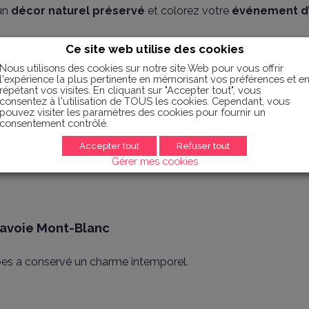
 un
décor naturel préservé
et colorez votre
événement d’
leureuse et pittoresque, en hiver elle bénéficie d’un enneige
Ce site web utilise des cookies
es », délicieux fromage de Beaufort AOC ; fondues, raclettes 
Nous utilisons des cookies sur notre site Web pour vous offrir
l'expérience la plus pertinente en mémorisant vos préférences et e
répétant vos visites. En cliquant sur "Accepter tout", vous
rs les cyclistes et VTT, Le
territoire Savoie Mont-Blanc
es
consentez à l'utilisation de TOUS les cookies. Cependant, vous
galement préserver et mettre en valeur son patrimoine culture
pouvez visiter les paramètres des cookies pour fournir un
consentement contrôlé.
rs : différents espaces avec une valeur particulière s’offrent 
Accepter tout
Refuser tout
Gérer mes cookies
Savoie Mont-Blanc
pes a conservé un charme intemporel.