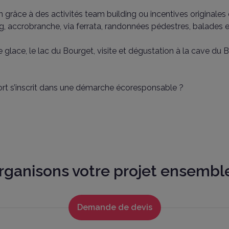
râce à des activités team building ou incentives originales e
g, accrobranche, via ferrata, randonnées pédestres, balades e
lace, le lac du Bourget, visite et dégustation à la cave du 
ort s’inscrit dans une démarche écoresponsable ?
rganisons votre projet ensemble
+
−
Mass
Demande de devis
151
Surface m²
Théâtre