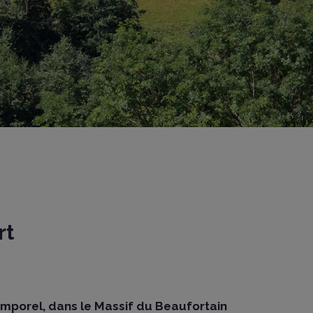
Du
Hiver insolite
printemps à
sur le littoral
l'automne
rt
mporel, dans le Massif du Beaufortain