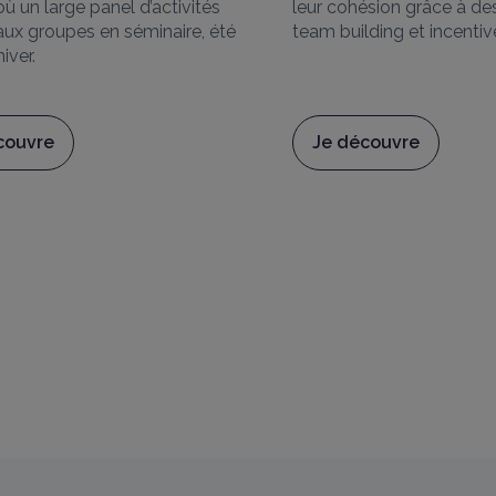
ù un large panel d’activités
leur cohésion grâce à des
déc
 aux groupes en séminaire, été
team building et incentive
ver.
re itinéraire
couvre
Je découvre
dégusta
NOS ACTIVITÉS TEAM BUILDING
Ancrage territorial avec nos partenaires locaux : acti
activités terrestres (accrobranche à 5 km, via ferrata
(balades en raquettes).
Découverte estivale de la région, en excursions sur-
mer de glace, Aix-les-Bains et le lac du Bourget, Anne
Beaufortain.
Des soirées mémorables : soirées dansantes, soirée d
demande (artistes de cabaret, magiciens, troupes…).