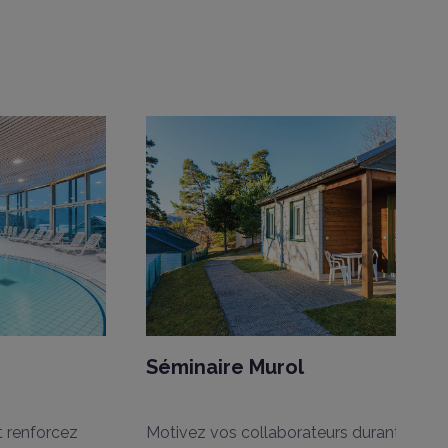
rêches 73270 BEAUFORT
90
62
25
15
25
15
25
12
25
26
urant votre événement :
SUR MESURE
éunion immersive en montagne
g
Séminaire Murol
t renforcez
Motivez vos collaborateurs durant